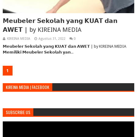
𝗠𝗲𝘂𝗯𝗲𝗹𝗲𝗿 𝗦𝗲𝗸𝗼𝗹𝗮𝗵 𝘆𝗮𝗻𝗴 𝗞𝗨𝗔𝗧 𝗱𝗮𝗻
𝗔𝗪𝗘𝗧 | by KIREINA MEDIA
KIREINA MEDIA
Agustus 31, 2022
0
𝗠𝗲𝘂𝗯𝗲𝗹𝗲𝗿 𝗦𝗲𝗸𝗼𝗹𝗮𝗵 𝘆𝗮𝗻𝗴 𝗞𝗨𝗔𝗧 𝗱𝗮𝗻 𝗔𝗪𝗘𝗧 | by KIREINA MEDIA
𝗠𝗲𝗺𝗶𝗹𝗶𝗸𝗶 𝗠𝗲𝘂𝗯𝗲𝗹𝗲𝗿 𝗦𝗲𝗸𝗼𝗹𝗮𝗵 𝘆𝗮𝗻...
1
KIREINA MEDIA | FACEBOOK
SUBSCRIBE US