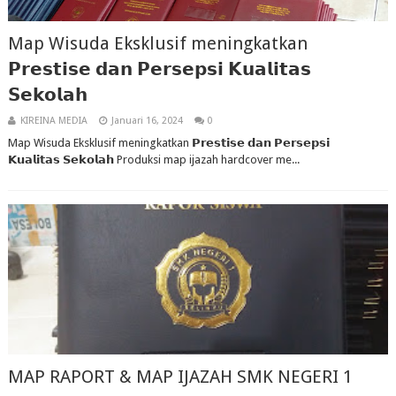
Map Wisuda Eksklusif meningkatkan
𝗣𝗿𝗲𝘀𝘁𝗶𝘀𝗲 𝗱𝗮𝗻 𝗣𝗲𝗿𝘀𝗲𝗽𝘀𝗶 𝗞𝘂𝗮𝗹𝗶𝘁𝗮𝘀
𝗦𝗲𝗸𝗼𝗹𝗮𝗵
KIREINA MEDIA
Januari 16, 2024
0
Map Wisuda Eksklusif meningkatkan 𝗣𝗿𝗲𝘀𝘁𝗶𝘀𝗲 𝗱𝗮𝗻 𝗣𝗲𝗿𝘀𝗲𝗽𝘀𝗶
𝗞𝘂𝗮𝗹𝗶𝘁𝗮𝘀 𝗦𝗲𝗸𝗼𝗹𝗮𝗵 Produksi map ijazah hardcover me...
MAP RAPORT & MAP IJAZAH SMK NEGERI 1