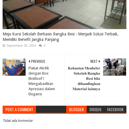
Meja Kursi Sekolah Berbasis Rangka Besi : Menjadi Solusi Terbaik,
Memiliki Benefit Jangka Panjang
September 03, 2024
0
PREVIOUS
NEXT
Plakat Akrilik
𝐊𝐞𝐤𝐮𝐚𝐭𝐚𝐧 𝐌𝐞𝐮𝐛𝐞𝐥𝐞𝐫
dengan Box
𝐒𝐞𝐤𝐨𝐥𝐚𝐡 𝐑𝐚𝐧𝐠𝐤𝐚
Eksklusif !
𝐁𝐞𝐬𝐢 𝐛𝐢𝐥𝐚
Mengabadikan
𝐝𝐢𝐛𝐚𝐧𝐝𝐢𝐧𝐠𝐤𝐚𝐧
Apresiasi dalam
𝐌𝐚𝐭𝐞𝐫𝐢𝐚𝐥 𝐥𝐚𝐢𝐧𝐧𝐲𝐚
Elegansi
POST A COMMENT
BLOGGER
DISQUS
FACEBOOK
Tidak ada komentar