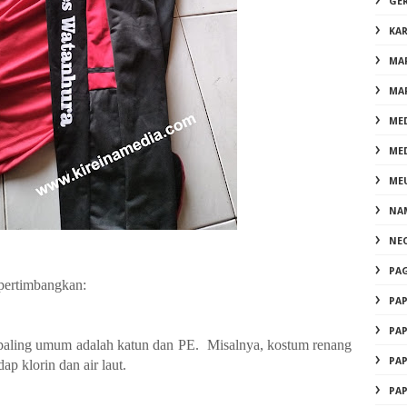
GE
KA
MA
MA
ME
ME
ME
NA
NE
PA
ipertimbangkan:
PA
PA
 paling umum adalah katun dan PE. Misalnya, kostum renang
PA
ap klorin dan air laut.
PA