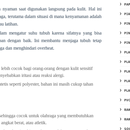
PA
 nyaman saat digunakan langsung pada kulit. Hal ini
PI
ga, terutama dalam situasi di mana kenyamanan adalah
tau latihan.
PI
am mengatur suhu tubuh karena sifatnya yang bisa
PI
an dengan baik. Ini membantu menjaga tubuh tetap
PI
aga dan menghindari overheat.
PL
PL
ebih cocok bagi orang-orang dengan kulit sensitif
PL
yebabkan iritasi atau reaksi alergi.
PL
etis seperti polyester, bahan ini masih cukup tahan
PL
PVC
RA
 sehingga cocok untuk olahraga yang membutuhkan
RA
angkat berat, atau atletik.
SO