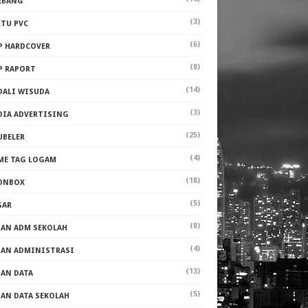
RBANG
(3)
RTU PVC
(6)
P HARDCOVER
(8)
P RAPORT
(14)
DALI WISUDA
(3)
DIA ADVERTISING
(25)
UBELER
(4)
ME TAG LOGAM
(18)
ONBOX
(5)
GAR
(8)
PAN ADM SEKOLAH
(4)
PAN ADMINISTRASI
(13)
PAN DATA
(5)
PAN DATA SEKOLAH