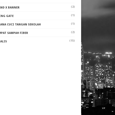
(2)
AND X BANNER
(1)
ING GATE
(1)
RANA CUCI TANGAN SEKOLAH
(2)
MPAT SAMPAH FIBER
(15)
RALIS