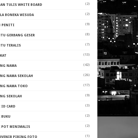
(2)
PAN TULIS WHITE BOARD
(2)
ALA BONEKA WISUDA
(9)
N PENITI
(8)
NTU GERBANG GESER
(7)
NTU TERALIS
(13)
AKAT
(42)
ANG NAMA
(26)
ANG NAMA SEKOLAH
(17)
ANG NAMA TOKO
(9)
ANG SEKOLAH
(3)
 ID CARD
(2)
K BUKU
(2)
K POT MINIMALIS
(1)
UVENIR PIRING FOTO