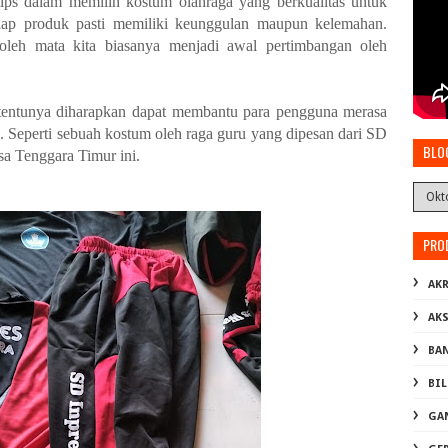
ips dalam memilih kostum olahraga yang berkualitas untuk
iap produk pasti memiliki keunggulan maupun kelemahan.
eh mata kita biasanya menjadi awal pertimbangan oleh
tentunya diharapkan dapat membantu para pengguna merasa
a. Seperti sebuah kostum oleh raga guru yang dipesan dari SD
BLO
sa Tenggara Timur ini.
PRO
AKR
AK
BA
BI
GA