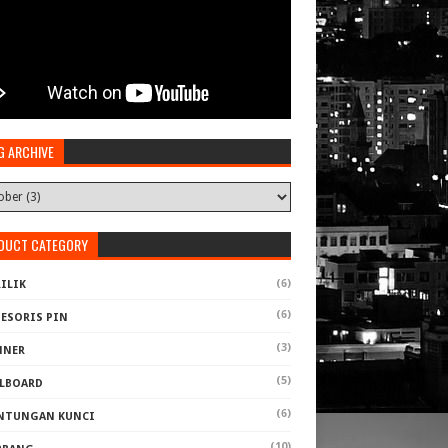
G ARCHIVE
DUCT CATEGORY
(6)
ILIK
(6)
SESORIS PIN
(3)
NNER
(5)
LLBOARD
(6)
NTUNGAN KUNCI
(10)