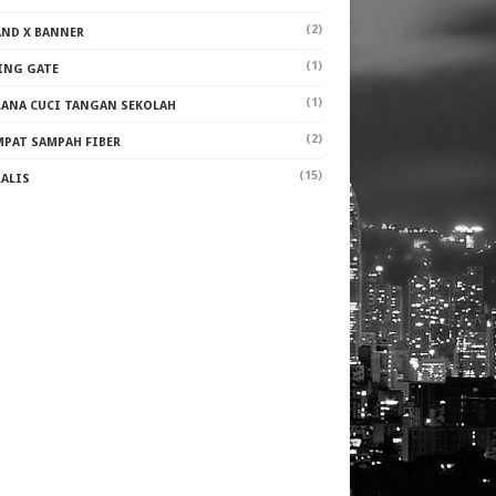
(2)
AND X BANNER
(1)
ING GATE
(1)
RANA CUCI TANGAN SEKOLAH
(2)
MPAT SAMPAH FIBER
(15)
RALIS