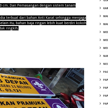
GE
250 cm. Dan Pemasangan dengan sistem tanam
KA
MA
dia terbuat dari bahan Anti Karat sehingga menjaga
elain itu, bahan baja ringan lebih kuat berdiri kokoh
MA
dak ringkih.
ME
ME
ME
NA
NE
PA
PA
PA
PA
PA