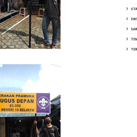
ST
SW
SA
TE
TE