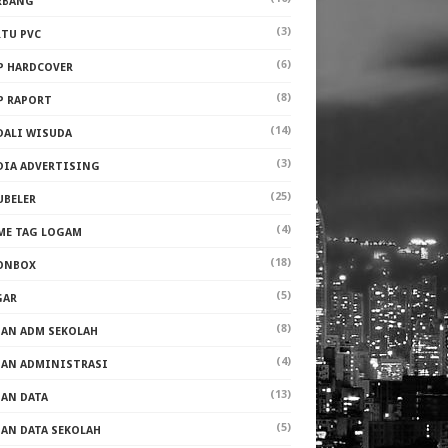
RBANG
(3)
RTU PVC
(6)
P HARDCOVER
(8)
P RAPORT
(14)
DALI WISUDA
(3)
DIA ADVERTISING
(25)
UBELER
(4)
ME TAG LOGAM
(18)
ONBOX
(5)
GAR
(8)
PAN ADM SEKOLAH
(4)
PAN ADMINISTRASI
(13)
PAN DATA
(5)
PAN DATA SEKOLAH