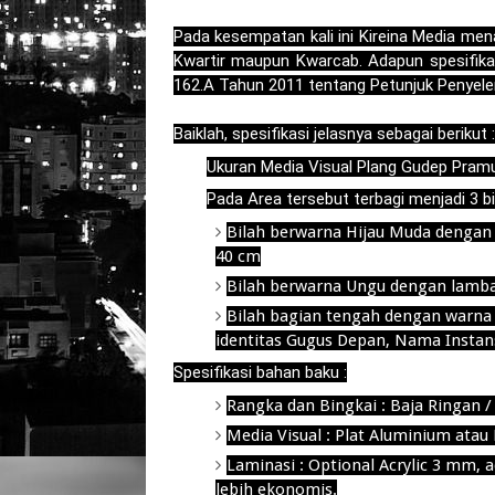
Pada kesempatan kali ini Kireina Media m
Kwartir maupun Kwarcab. Adapun spesifik
162.A Tahun 2011 tentang Petunjuk Penyelen
Baiklah, spesifikasi jelasnya sebagai berikut :
Ukuran Media Visual Plang Gudep Pramu
Pada Area tersebut terbagi menjadi 3 bila
Bilah berwarna Hijau Muda dengan
40 cm
Bilah berwarna Ungu dengan la
Bilah bagian tengah dengan warna 
identitas Gugus Depan, Nama Instans
Spesifikasi bahan baku :
Rangka dan Bingkai : Baja Ringan
Media Visual : Plat Aluminium atau 
Laminasi : Optional Acrylic 3 mm, a
lebih ekonomis.