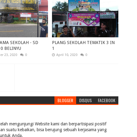
AMA SEKOLAH - SD
PLANG SEKOLAH TEMATIK 3 IN
10 BELINYU
1
r 23, 2020
0
April 10, 2020
0
BLOGGER
DISQUS
FACEBOOK
telah mengunjungi Website kami dan berpartisipasi positif
kan suatu kebaikan, bisa berujung sebuah kerjasama yang
 untuk Anda.