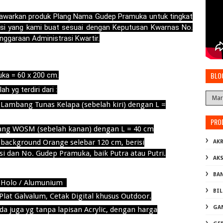
enawarkan produk Plang Nama Gudep Pramuka untuk tingkat
asi yang kami buat sesuai dengan Keputusan Kwarnas No.
ggaraan Administrasi Kwartir.
BLO
ka = 60 x 200 cm.
h yg terdiri dari :
 Lambang Tunas Kelapa (se
belah kiri) dengan L =
PRO
mbang WOSM
(sebelah kanan) dengan L = 40 cm
background Orange selebar 120 cm, berisi
AKR
i dan No. Gudep Pramuka, baik Putra atau Putri.
AK
BA
 / Holo / Alumunium
BI
Plat Galvalum, Cetak Digital khusus Outdoor.
GA
da juga yg tanpa lapisan Acrylic, dengan harga