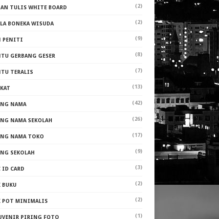
(2)
PAN TULIS WHITE BOARD
(2)
ALA BONEKA WISUDA
(9)
N PENITI
(8)
NTU GERBANG GESER
(7)
NTU TERALIS
(13)
AKAT
(42)
ANG NAMA
(26)
ANG NAMA SEKOLAH
(17)
ANG NAMA TOKO
(9)
ANG SEKOLAH
(3)
 ID CARD
(2)
K BUKU
(2)
K POT MINIMALIS
(1)
UVENIR PIRING FOTO