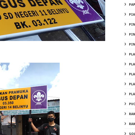
PA
PI
PI
PI
PI
PL
PL
PL
PL
PL
PVC
RA
RA
SO