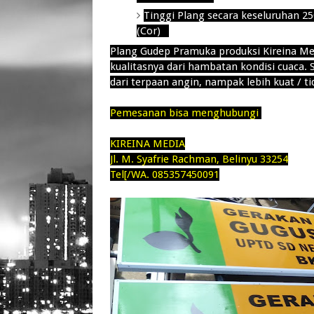
Tinggi Plang secara keseluruhan 
(Cor)
Plang Gudep Pramuka produksi Kireina Me
kualitasnya dari hambatan kondisi cuaca. S
dari terpaan angin, nampak lebih kuat / ti
Pemesanan bisa menghubungi
KIREINA MEDIA
Jl. M. Syafrie Rachman, Belinyu 33254
Tel[/WA. 085357450091