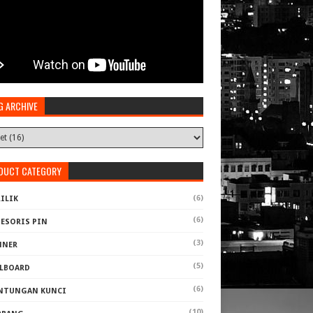
G ARCHIVE
DUCT CATEGORY
(6)
ILIK
(6)
SESORIS PIN
(3)
NNER
(5)
LLBOARD
(6)
NTUNGAN KUNCI
(10)