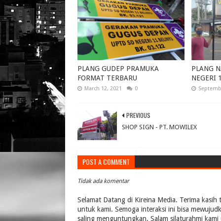
PLANG GUDEP PRAMUKA
PLANG N
FORMAT TERBARU
NEGERI 
March 12, 2021
0
Septembe
PREVIOUS
SHOP SIGN - PT. MOWILEX
POST A COMMENT
Tidak ada komentar
Selamat Datang di Kireina Media. Terima kasih 
untuk kami. Semoga interaksi ini bisa mewujud
saling menguntungkan. Salam silaturahmi kami