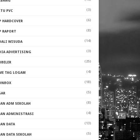
RBANG
(3)
RTU PVC
(6)
P HARDCOVER
(8)
P RAPORT
(14)
DALI WISUDA
(3)
DIA ADVERTISING
(25)
UBELER
(4)
ME TAG LOGAM
(18)
ONBOX
(5)
GAR
(8)
PAN ADM SEKOLAH
(4)
PAN ADMINISTRASI
(13)
PAN DATA
(5)
PAN DATA SEKOLAH