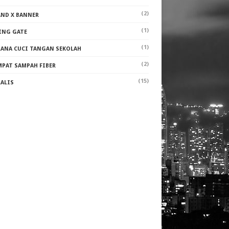
(2)
AND X BANNER
(1)
ING GATE
(1)
RANA CUCI TANGAN SEKOLAH
(2)
MPAT SAMPAH FIBER
(15)
RALIS