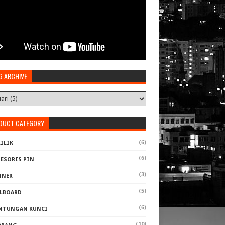
G ARCHIVE
DUCT CATEGORY
(6)
ILIK
(6)
SESORIS PIN
(3)
NNER
(5)
LLBOARD
(6)
NTUNGAN KUNCI
(10)