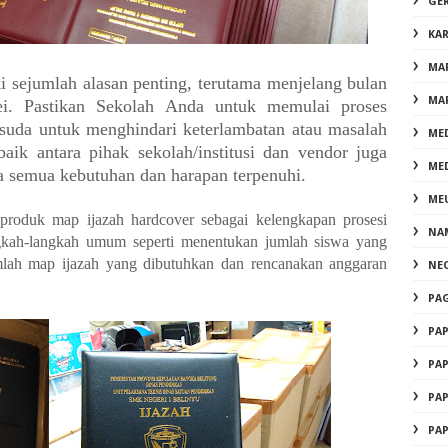
GE
KA
MA
i sejumlah alasan penting, terutama menjelang bulan
MA
ei. Pastikan Sekolah Anda untuk memulai proses
isuda untuk menghindari keterlambatan atau masalah
ME
baik antara pihak sekolah/institusi dan vendor juga
ME
 semua kebutuhan dan harapan terpenuhi.
ME
oduk map ijazah hardcover sebagai kelengkapan prosesi
NA
gkah-langkah umum seperti menentukan jumlah siswa yang
mlah map ijazah yang dibutuhkan dan rencanakan anggaran
NE
PA
PA
PA
PA
PA