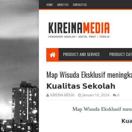
HOME
ABOUT US
CONTACT US
PRODUCT AND SERVICE
PRODUCT CA
Map Wisuda Eksklusif meningkatkan
𝗞𝘂𝗮𝗹𝗶𝘁𝗮𝘀 𝗦𝗲𝗸𝗼𝗹𝗮𝗵
KIREINA MEDIA
Januari 16, 2024
0
Map Wisuda Eksklusif meningka
𝗞𝘂𝗮