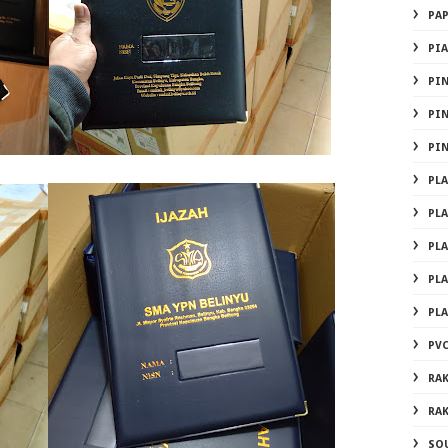
PA
PI
PI
PI
PI
PL
PL
PL
PL
PL
PVC
RA
RA
SO