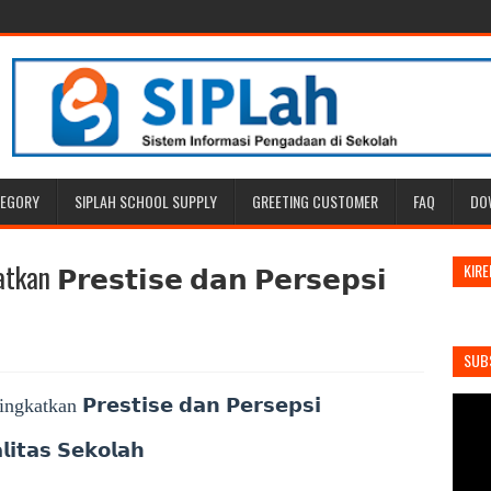
TEGORY
SIPLAH SCHOOL SUPPLY
GREETING CUSTOMER
FAQ
DO
 𝗣𝗿𝗲𝘀𝘁𝗶𝘀𝗲 𝗱𝗮𝗻 𝗣𝗲𝗿𝘀𝗲𝗽𝘀𝗶
KIRE
SUB
tkan 𝗣𝗿𝗲𝘀𝘁𝗶𝘀𝗲 𝗱𝗮𝗻 𝗣𝗲𝗿𝘀𝗲𝗽𝘀𝗶
𝗹𝗶𝘁𝗮𝘀 𝗦𝗲𝗸𝗼𝗹𝗮𝗵