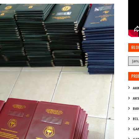
BLO
PRO
AKR
AK
BA
BI
GA