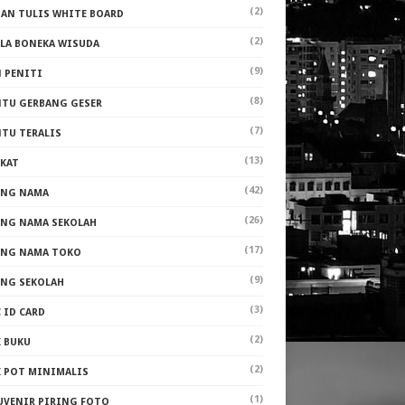
(2)
PAN TULIS WHITE BOARD
(2)
ALA BONEKA WISUDA
(9)
N PENITI
(8)
NTU GERBANG GESER
(7)
NTU TERALIS
(13)
AKAT
(42)
ANG NAMA
(26)
ANG NAMA SEKOLAH
(17)
ANG NAMA TOKO
(9)
ANG SEKOLAH
(3)
 ID CARD
(2)
K BUKU
(2)
K POT MINIMALIS
(1)
UVENIR PIRING FOTO