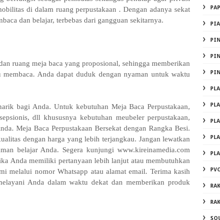
PA
bilitas di dalam ruang perpustakaan . Dengan adanya sekat
mbaca dan belajar, terbebas dari gangguan sekitarnya.
PI
PI
PI
i dan ruang meja baca yang proposional, sehingga memberikan
PI
au membaca. Anda dapat duduk dengan nyaman untuk waktu
PL
PL
arik bagi Anda. Untuk kebutuhan Meja Baca Perpustakaan,
esepsionis, dll khususnya kebutuhan meubeler perpustakaan,
PL
Anda. Meja Baca Perpustakaan Bersekat dengan Rangka Besi.
PL
ualitas dengan harga yang lebih terjangkau. Jangan lewatkan
aman belajar Anda. Segera kunjungi www.kireinamedia.com
PL
Jika Anda memiliki pertanyaan lebih lanjut atau membutuhkan
PVC
i melalui nomor Whatsapp atau alamat email. Terima kasih
 melayani Anda dalam waktu dekat dan memberikan produk
RA
RA
SO