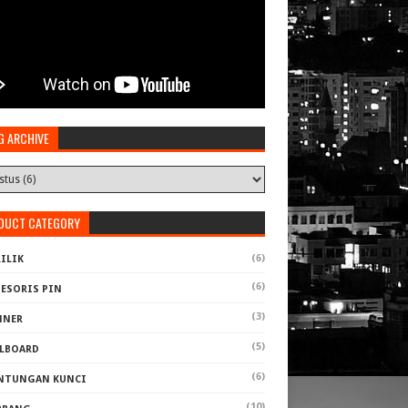
G ARCHIVE
DUCT CATEGORY
(6)
ILIK
(6)
SESORIS PIN
(3)
NNER
(5)
LLBOARD
(6)
NTUNGAN KUNCI
(10)