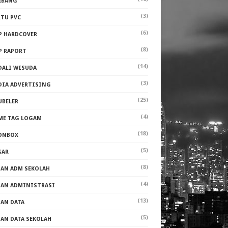
RBANG
(3)
RTU PVC
(6)
P HARDCOVER
(8)
P RAPORT
(14)
DALI WISUDA
(3)
DIA ADVERTISING
(25)
UBELER
(4)
ME TAG LOGAM
(18)
ONBOX
(5)
GAR
(8)
PAN ADM SEKOLAH
(4)
PAN ADMINISTRASI
(13)
PAN DATA
(5)
PAN DATA SEKOLAH