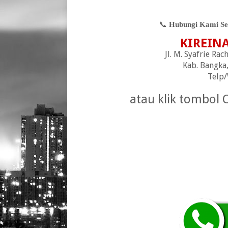
📞
Hubungi Kami Sek
KIREIN
Jl. M. Syafrie R
Kab. Bangka,
Telp
atau klik tombol 