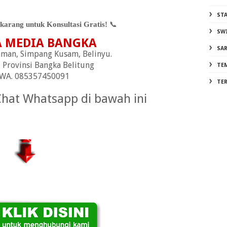
ST
arang untuk Konsultasi Gratis!
📞
SW
A MEDIA BANGKA
SA
achman, Simpang Kusam, Belinyu.
 Provinsi Bangka Belitung
TE
/WA. 085357450091
TE
Chat Whatsapp di bawah ini