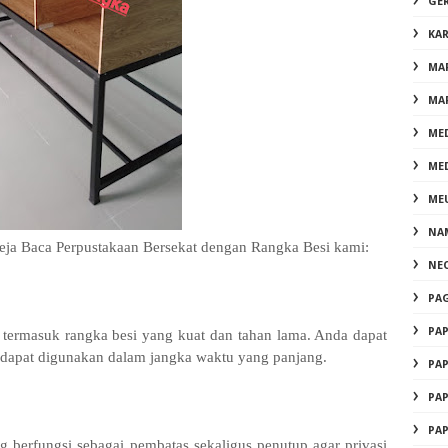
GE
KA
MA
MA
ME
ME
ME
NA
Meja Baca Perpustakaan Bersekat dengan Rangka Besi kami:
NE
PA
PA
i, termasuk rangka besi yang kuat dan tahan lama. Anda dapat
 dapat digunakan dalam jangka waktu yang panjang.
PA
PA
PA
g berfungsi sebagai pembatas sekaligus penutup agar privasi