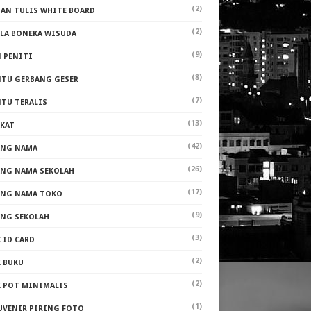
(2)
PAN TULIS WHITE BOARD
(2)
ALA BONEKA WISUDA
(9)
N PENITI
(8)
NTU GERBANG GESER
(7)
NTU TERALIS
(13)
AKAT
(42)
ANG NAMA
(26)
ANG NAMA SEKOLAH
(17)
ANG NAMA TOKO
(9)
ANG SEKOLAH
(3)
 ID CARD
(2)
K BUKU
(2)
K POT MINIMALIS
(1)
UVENIR PIRING FOTO