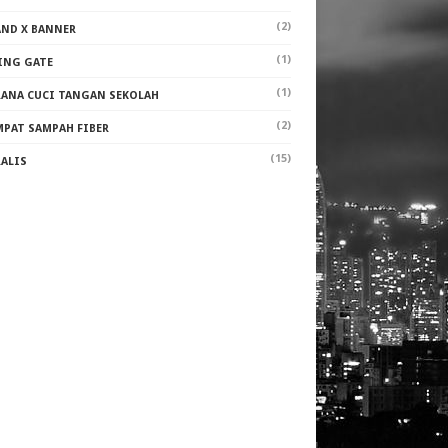
(2)
AND X BANNER
(1)
ING GATE
(1)
RANA CUCI TANGAN SEKOLAH
(2)
MPAT SAMPAH FIBER
(15)
RALIS