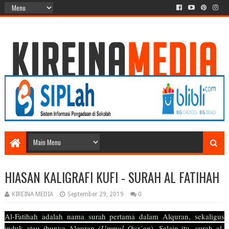
HIASAN KALIGRAFI KUFI - SURAH AL FATIHAH
KIREINA MEDIA
September 29, 2019
0
Al-Fatihah adalah nama surah pertama dalam Alquran, sekaligus
induk atau ibunya Alquran (
Ummul Qur’an
). Selain itu, surah al-