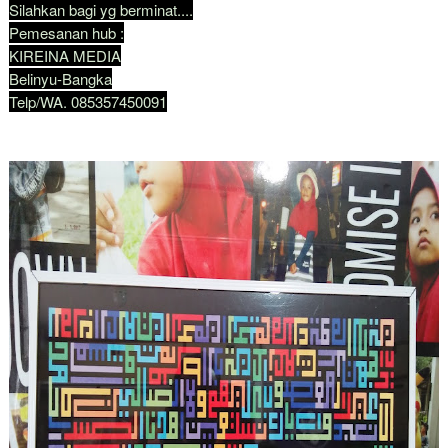
Silahkan bagi yg berminat....
Pemesanan hub :
KIREINA MEDIA
Belinyu-Bangka
Telp/WA. 085357450091