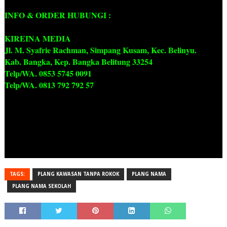
INFO & ORDER HUBUNGI :
KIREINA MEDIA
Jl. M. Syafrie Rachman, Simpang Kusam, Kec. Belinyu.
Kab. Bangka, Kep. Bangka Belitung 33254
Telp/WA. 0853 5745 0091
Telp/WA. 0813 792 792 57
TAGS:
PLANG KAWASAN TANPA ROKOK
PLANG NAMA
PLANG NAMA SEKOLAH