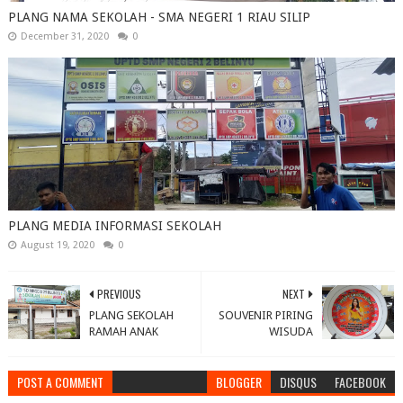
PLANG NAMA SEKOLAH - SMA NEGERI 1 RIAU SILIP
December 31, 2020
0
PLANG MEDIA INFORMASI SEKOLAH
August 19, 2020
0
PREVIOUS
NEXT
PLANG SEKOLAH
SOUVENIR PIRING
RAMAH ANAK
WISUDA
POST A COMMENT
BLOGGER
DISQUS
FACEBOOK