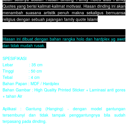
Quotes yang berisi kalimat-kalimat motivasi. Hiasan
dinding ini akan
menambah suasana artistik penuh makna sekaligus bernuansa
religius dengan sebuah pajangan family quote Islami
Hiasan ini dibuat dengan bahan rangka holo dan hardplex yg awet
dan tidak mudah rusak.
SPESIFIKASI
Lebar : 35 cm
Tinggi : 50 cm
Tebal : 4 cm
Bahan Papan : MDF / Hardplex
Bahan Gambar : High Quality Printed Sticker + Laminasi anti gores
+ tahan Air
Aplikasi : Gantung (Hanging) - dengan model gantungan
tersembunyi dan tidak tampak penggantungnya bila sudah
terpasang pada dinding.