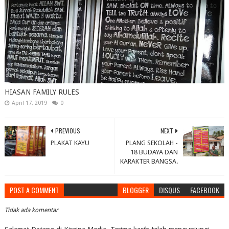
HIASAN FAMILY RULES
April 17, 2019
0
PREVIOUS
NEXT
PLAKAT KAYU
PLANG SEKOLAH -
18 BUDAYA DAN
KARAKTER BANGSA.
POST A COMMENT
BLOGGER
DISQUS
FACEBOOK
Tidak ada komentar