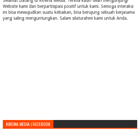
Selamat Datang di Kireina Media. Terima kasih telah mengunjungi
Website kami dan berpartisipasi positif untuk kami. Semoga interaksi
ini bisa mewujudkan suatu kebaikan, bisa berujung sebuah kerjasama
yang saling menguntungkan. Salam silaturahmi kami untuk Anda.
KIREINA MEDIA | FACEBOOK