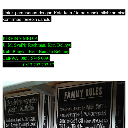
Untuk pemesanan dengan Kata-kata / tema sendiri silahkan bisa
konfirmasi terlebih dahulu.
KIREINA MEDIA
Jl. M. Syafrie Rachman, Kec. Belinyu
Kab. Bangka. Kep. Bangka Belitung
Call/WA. 0853 5745 0091
0813 792 792 57