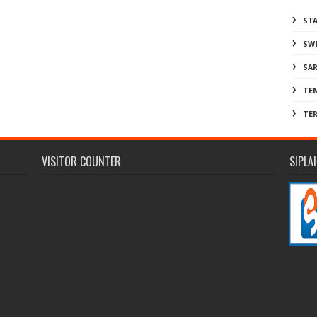
ST
SW
SA
TE
TE
VISITOR COUNTER
SIPLA