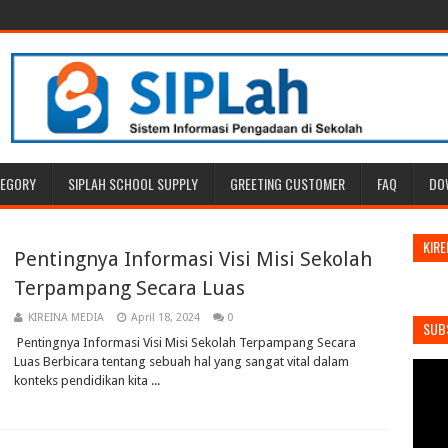
TEGORY
SIPLAH SCHOOL SUPPLY
GREETING CUSTOMER
FAQ
DO
KIRE
Pentingnya Informasi Visi Misi Sekolah
Terpampang Secara Luas
KIREINA MEDIA
April 18, 2024
0
SUB
Pentingnya Informasi Visi Misi Sekolah Terpampang Secara
Luas Berbicara tentang sebuah hal yang sangat vital dalam
konteks pendidikan kita ...