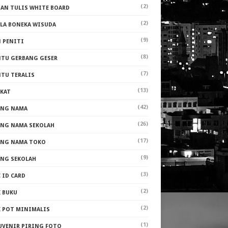
(2)
PAN TULIS WHITE BOARD
(2)
ALA BONEKA WISUDA
(9)
N PENITI
(8)
NTU GERBANG GESER
(7)
NTU TERALIS
(13)
AKAT
(42)
ANG NAMA
(26)
ANG NAMA SEKOLAH
(17)
ANG NAMA TOKO
(9)
ANG SEKOLAH
(3)
 ID CARD
(2)
K BUKU
(2)
K POT MINIMALIS
(1)
UVENIR PIRING FOTO