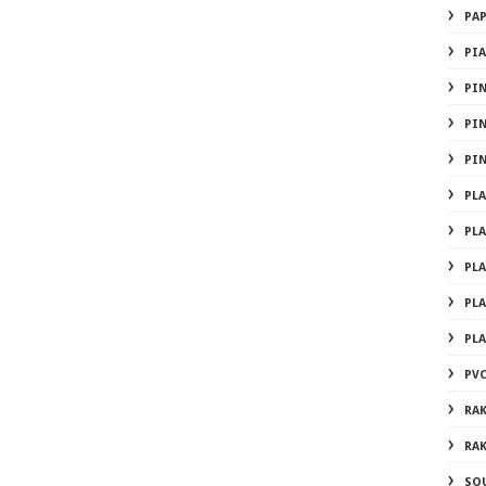
PA
PI
PI
PI
PI
PL
PL
PL
PL
PL
PVC
RA
RA
SO