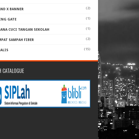
(2)
AND X BANNER
(1)
ING GATE
(1)
RANA CUCI TANGAN SEKOLAH
(2)
MPAT SAMPAH FIBER
(15)
RALIS
H CATALOGUE