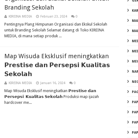
GE
Branding Sekolah
KA
KIREINA MEDIA
Februari 23, 2024
0
MA
Pentingnya Plang Himpunan Organisasi dan Ekskul Sekolah
untuk Branding Sekolah Selamat datang di Toko KIREINA
MA
MEDIA, di mana setiap produk ...
ME
ME
Map Wisuda Eksklusif meningkatkan
ME
𝗣𝗿𝗲𝘀𝘁𝗶𝘀𝗲 𝗱𝗮𝗻 𝗣𝗲𝗿𝘀𝗲𝗽𝘀𝗶 𝗞𝘂𝗮𝗹𝗶𝘁𝗮𝘀
NA
𝗦𝗲𝗸𝗼𝗹𝗮𝗵
NE
KIREINA MEDIA
Januari 16, 2024
0
Map Wisuda Eksklusif meningkatkan 𝗣𝗿𝗲𝘀𝘁𝗶𝘀𝗲 𝗱𝗮𝗻
PA
𝗣𝗲𝗿𝘀𝗲𝗽𝘀𝗶 𝗞𝘂𝗮𝗹𝗶𝘁𝗮𝘀 𝗦𝗲𝗸𝗼𝗹𝗮𝗵 Produksi map ijazah
hardcover me...
PA
PA
PA
PA