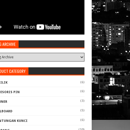
G ARCHIVE
DUCT CATEGORY
(6)
ILIK
(6)
SESORIS PIN
(3)
NNER
(5)
LLBOARD
(6)
NTUNGAN KUNCI
(10)