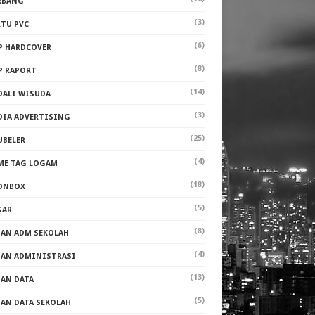
RBANG
(3)
RTU PVC
(6)
P HARDCOVER
(8)
P RAPORT
(14)
DALI WISUDA
(3)
DIA ADVERTISING
(25)
UBELER
(4)
ME TAG LOGAM
(18)
ONBOX
(5)
GAR
(8)
PAN ADM SEKOLAH
(4)
PAN ADMINISTRASI
(13)
PAN DATA
(5)
PAN DATA SEKOLAH